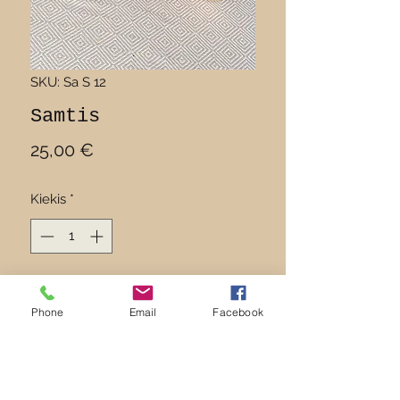
SKU: Sa S 12
Samtis
Price
25,00 €
Kiekis
*
Įdėti į krepšelį
Phone
Email
Facebook
Samtis saunai, sriubai ar uogienei.
Ilgis : 37 cm
Plotis : 10 cm