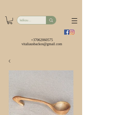
+37062060575
vitaliausbackos@gmail.com