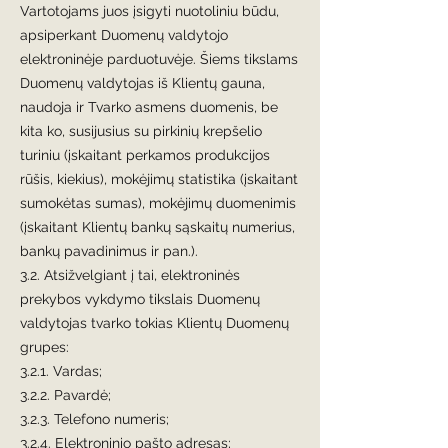
Vartotojams juos įsigyti nuotoliniu būdu,
apsiperkant Duomenų valdytojo
elektroninėje parduotuvėje. Šiems tikslams
Duomenų valdytojas iš Klientų gauna,
naudoja ir Tvarko asmens duomenis, be
kita ko, susijusius su pirkinių krepšelio
turiniu (įskaitant perkamos produkcijos
rūšis, kiekius), mokėjimų statistika (įskaitant
sumokėtas sumas), mokėjimų duomenimis
(įskaitant Klientų bankų sąskaitų numerius,
bankų pavadinimus ir pan.).
3.2. Atsižvelgiant į tai, elektroninės
prekybos vykdymo tikslais Duomenų
valdytojas tvarko tokias Klientų Duomenų
grupes:
3.2.1. Vardas;
3.2.2. Pavardė;
3.2.3. Telefono numeris;
3.2.4. Elektroninio pašto adresas;