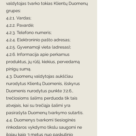
valdytojas tvarko tokias Klientų Duomenų
grupes:
4.2.1. Vardas;
4.2.2. Pavardė;
4.2.3. Telefono numeris;
4.2.4. Elektroninio pašto adresas;
4.2.5. Gyvenamoji vieta (adresas);
4.2.6. Informacija apie perkamus
produktus, jų rūšį, kiekius, pervedamą
pinigų sumą.
4.3. Duomenų valdytojas aukščiau
nurodytus Klientų Duomenis, išskyrus
Duomenis nurodytus punkte 7.2.6.,
trečiosioms šalims perduoda tik tais
atvejais, kai su trečiąja šalimi yra
pasirašyta Duomenų tvarkymo sutartis.
4.4. Duomenys tvarkomi tiesioginės
rinkodaros vykdymo tikslu saugomi ne
ilgiau kaip 3 metus nuo paskutinio