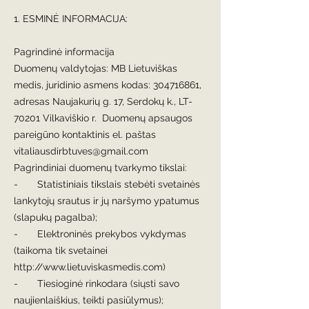
1. ESMINĖ INFORMACIJA:​
Pagrindinė informacija
Duomenų valdytojas: MB Lietuviškas
medis, juridinio asmens kodas:
304716861
,
adresas Naujakurių g. 17, Serdokų k., LT-
70201 Vilkaviškio r. Duomenų apsaugos
pareigūno kontaktinis el. paštas
vitaliausdirbtuves@gmail.com
Pagrindiniai duomenų tvarkymo tikslai:
- Statistiniais tikslais stebėti svetainės
lankytojų srautus ir jų naršymo ypatumus
(slapukų pagalba);
- Elektroninės prekybos vykdymas
(taikoma tik svetainei
http://www.lietuviskasmedis.com
)
- Tiesioginė rinkodara (siųsti savo
naujienlaiškius, teikti pasiūlymus);