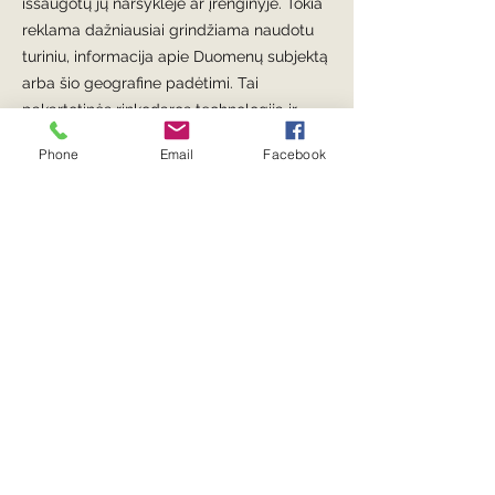
išsaugotų jų naršyklėje ar įrenginyje. Tokia
reklama dažniausiai grindžiama naudotu
turiniu, informacija apie Duomenų subjektą
arba šio geografine padėtimi. Tai
pakartotinės rinkodaros technologija ir
produktas, pateikiamas Duomenų
Phone
Email
Facebook
valdytojui trečiųjų šalių, tokių kaip Google
ar Facebook.
6.3. Slapukų pagalba renkamų duomenų
teisinis pagrindas yra Jūsų aktyvus
sutikimas, išreikštas atskirame slapukų
lange.
6.4. Konkretūs slapukai, jų funkcijos ir
saugojimo terminai yra nurodyti Duomenų
valdytojo svetainėje pateikiamoje slapukų
politikoje. Duomenų valdytojo svetainė turi
mechanizmus, kurių pagalba sutikimas
būtų gaunamas anksčiau nei slapukai ar
panašios technologijos yra aktyvuojami.