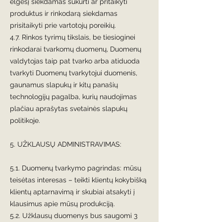
elgesį siekdamas sukurti ar pritaikyti
produktus ir rinkodarą siekdamas
prisitaikyti prie vartotojų poreikių.
4.7. Rinkos tyrimų tikslais, be tiesioginei
rinkodarai tvarkomų duomenų, Duomenų
valdytojas taip pat tvarko arba atiduoda
tvarkyti Duomenų tvarkytojui duomenis,
gaunamus slapukų ir kitų panašių
technologijų pagalba, kurių naudojimas
plačiau aprašytas svetainės slapukų
politikoje.
​5. UŽKLAUSŲ ADMINISTRAVIMAS:
5.1. Duomenų tvarkymo pagrindas: mūsų
teisėtas interesas – teikti klientų kokybišką
klientų aptarnavimą ir skubiai atsakyti į
klausimus apie mūsų produkciją.
5.2. Užklausų duomenys bus saugomi 3