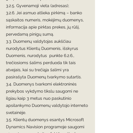
3.2.5. Gyvenamoji vieta (adresas);
3.2.6. Jei asmuo atlieka pirkimą – banko
sąskaitos numeris, mokėjimų duomenys,
informacija apie pirktas prekes, jų rūšį,
pervedamą pinigų sumą.
3.3. Duomenų valdytojas aukščiau
nurodytus Klientų Duomenis, išskyrus
Duomenis, nurodytus punkte 6.2.6.,
trečiosioms šalims perduoda tik tais
atvejais, kai su trečiąja šalimi yra
pasirašyta Duomenų tvarkymo sutartis.
3.4. Duomenys tvarkomi elektroninės
prekybos vykdymo tikslu saugomi ne
ilgiau kaip 3 metus nuo paskutinio
apsilankymo Duomenų valdytojo interneto
svetainėje.
3.5. Klientų duomenys esantys Microsoft
Dynamics Navision programoje saugomi