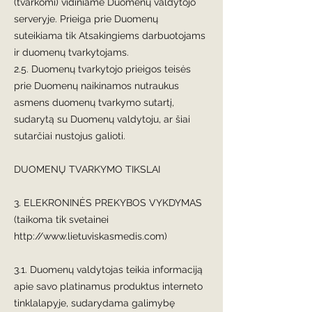
(tvarkomi) vidiniame Duomenų valdytojo
serveryje. Prieiga prie Duomenų
suteikiama tik Atsakingiems darbuotojams
ir duomenų tvarkytojams.
2.5. Duomenų tvarkytojo prieigos teisės
prie Duomenų naikinamos nutraukus
asmens duomenų tvarkymo sutartį,
sudarytą su Duomenų valdytoju, ar šiai
sutarčiai nustojus galioti.
DUOMENŲ TVARKYMO TIKSLAI
3. ELEKRONINĖS PREKYBOS VYKDYMAS
(taikoma tik svetainei
http://www.lietuviskasmedis.com
)
3.1. Duomenų valdytojas teikia informaciją
apie savo platinamus produktus interneto
tinklalapyje, sudarydama galimybę