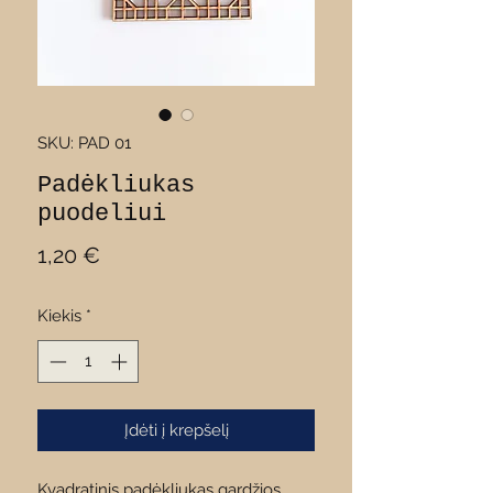
SKU: PAD 01
Padėkliukas
puodeliui
Price
1,20 €
Kiekis
*
Įdėti į krepšelį
Kvadratinis padėkliukas gardžios