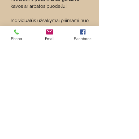
kavos ar arbatos puodeliui.
Individualūs užsakymai priimami nuo
10 vnt: galite pasirinkti ornamentą,
paveikslėlį tekstą ant
Phone
Email
Facebook
padėkliuko, formą, dydį.
Padėkliukai su Jūsų įmonės ar
produkto simbolika gali tapti puikiu
suvenyru ar atminimo dovanėle.
PAPILDOMA INFORMACIJA
Dydis: 8 cm.
Pagaminta iš 3 mm storio faneros.
Privatumo politika
+37062060575