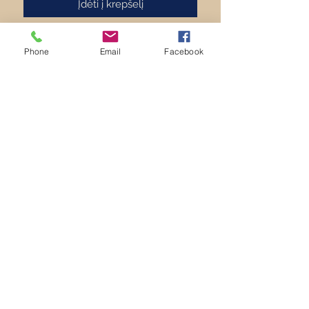
Įdėti į krepšelį
Lenta ragams, pagaminta iš
Phone
Email
Facebook
neklijuotos alksnio medienos.
Lenta natūrali, nelakuota.
Prie sienos tvirtinama dvipusiu
lipduku (lipdukas nepridedamas).
Matmenys : 14 x 22 cm
Privatumo politika
+37062060575
vitaliausbackos@gmail.com
©2020 by Lietuviškas medis