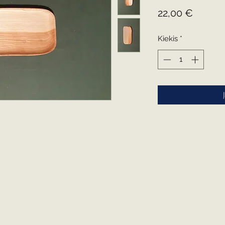
Price
22,00 €
Kiekis
*