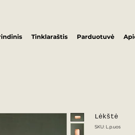
indinis
Tinklaraštis
Parduotuvė
Api
Lėkštė
SKU: L.p.uos