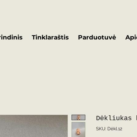
indinis
Tinklaraštis
Parduotuvė
Api
Dėkliukas 
SKU: Dėkl.12