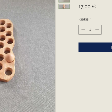
Price
17,00 €
Kiekis
*