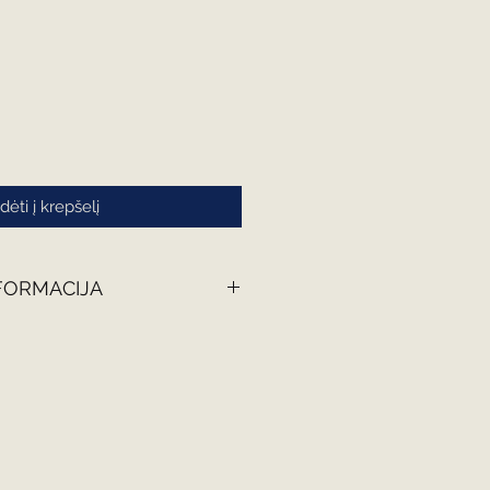
Įdėti į krepšelį
FORMACIJA
os rankomis, todėl kiekviena
sis, beržas, alksnis, klevas.
 papildomą kainą, kaladėles
: išgraviruoti vardą ar inicialus,
š kurio pagaminta kaladėlė,
ėtumėte su vaiku aptarti įvairių