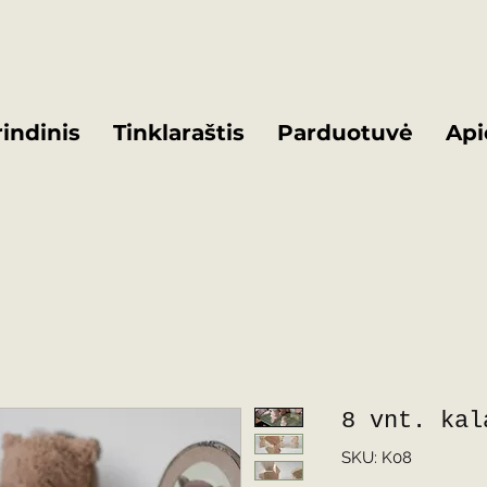
indinis
Tinklaraštis
Parduotuvė
Api
8 vnt. kal
SKU: K08