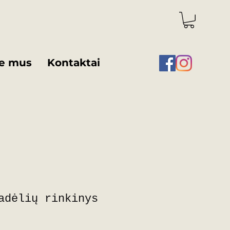
e mus
Kontaktai
adėlių rinkinys