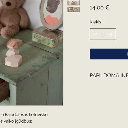
Price
14,00 €
Kiekis
*
PAPILDOMA IN
Kaladėlės pagamint
skirtinga.
Mediena: ąžuolas, uo
Esant poreikiui, už
galime personalizuoti
o kaladėlės iš lietuviško
išdeginti medžio, i
os vaiko įgūdžius
:
pavadinimą, kad gal