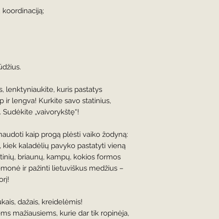
medžių skirtumus: te
 koordinaciją;
kvapą.
gūdžius.
s, lenktyniaukite, kuris pastatys
ip ir lengva! Kurkite savo statinius,
. Sudėkite „vaivorykštę“!
naudoti kaip progą plėsti vaiko žodyną:
, kiek kaladėlių pavyko pastatyti vieną
aštinių, briaunų, kampų, kokios formos
iemonė ir pažinti lietuviškus medžius –
rį!
kais, dažais, kreidelėmis!
ems mažiausiems, kurie dar tik ropinėja,