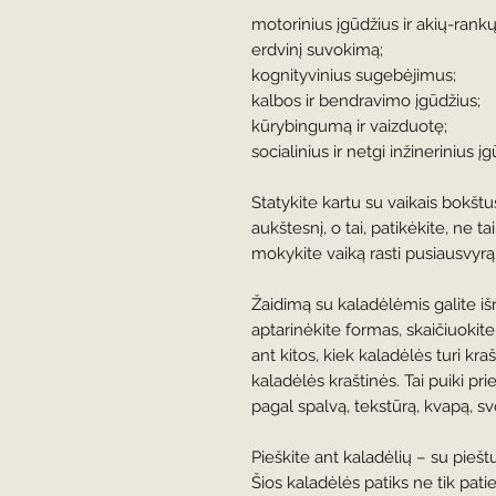
motorinius įgūdžius ir akių-rankų
erdvinį suvokimą;
kognityvinius sugebėjimus;
kalbos ir bendravimo įgūdžius;
kūrybingumą ir vaizduotę;
socialinius ir netgi inžinerinius į
Statykite kartu su vaikais bokštu
aukštesnį, o tai, patikėkite, ne ta
mokykite vaiką rasti pusiausvyrą
Žaidimą su kaladėlėmis galite iš
aptarinėkite formas, skaičiuokite
ant kitos, kiek kaladėlės turi kr
kaladėlės kraštinės. Tai puiki pr
pagal spalvą, tekstūrą, kvapą, svo
Pieškite ant kaladėlių – su pieštu
Šios kaladėlės patiks ne tik pati