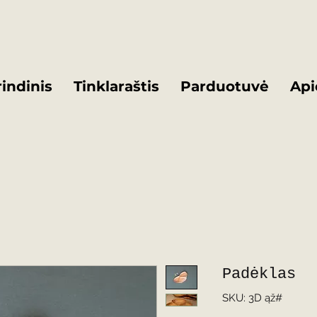
indinis
Tinklaraštis
Parduotuvė
Api
Padėklas
SKU: 3D ąž#