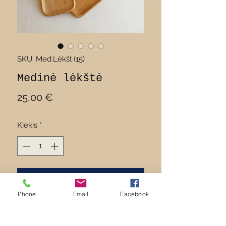
SKU: Med.Lėkšt.(15)
Medinė lėkštė
Price
25,00 €
Kiekis
*
Įdėti į krepšelį
Phone
Email
Facebook
Medinė lėkštė - padėklas,
neklijuotos medienos, padengta