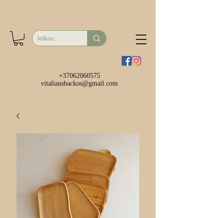
+37062060575
vitaliausbackos@gmail.com